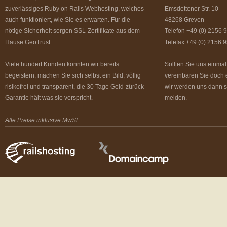
zuverlässiges Ruby on Rails Webhosting, welches
Emsdettener Str. 10
auch funktioniert, wie Sie es erwarten. Für die
48268 Greven
nötige Sicherheit sorgen SSL-Zertifikate aus dem
Telefon +49 (0) 2156
Hause GeoTrust.
Telefax +49 (0) 2156 
Viele hundert Kunden konnten wir bereits
Sollten Sie uns einmal
begeistern, machen Sie sich selbst ein Bild, völlig
vereinbaren Sie doch 
risikofrei und transparent, die 30 Tage Geld-zürück-
wir werden uns dann s
Garantie hält was sie verspricht.
melden.
Alle Preise inklusive MwSt.