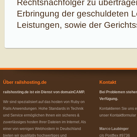
Rechtsnachfolger zu übertrage
Erbringung der geschuldeten Lei
Leistungen, sowie der Gerichtss
Über railshosting.de
Kontakt
railshosting.de ist ein Dienst von domainCAMP.
Bei Problemen stehen 
Verfügung.
Wir sind spezialisiert auf das hosten von Ruby on
Rails Anwendungen. Hohe Standards in Technik
Kontaktieren Sie uns e
und Service ermöglichen Ihnen ein sicheres &
unser Kontaktformular 
zuverlässiges hosten Ihrer Dateien im Internet. Als
einer von wenigen Webhostern in Deutschland
Marco Laubinger
bieten wir quallitativ hochwertiges und
c/o Postflex #9736